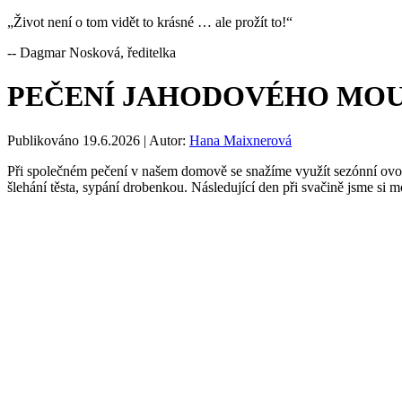
„Život není o tom vidět to krásné … ale prožít to!“
-- Dagmar Nosková, ředitelka
PEČENÍ JAHODOVÉHO MOUČN
Publikováno
19.6.2026
|
Autor:
Hana Maixnerová
Při společném pečení v našem domově se snažíme využít sezónní ovo
šlehání těsta, sypání drobenkou. Následující den při svačině jsme si 